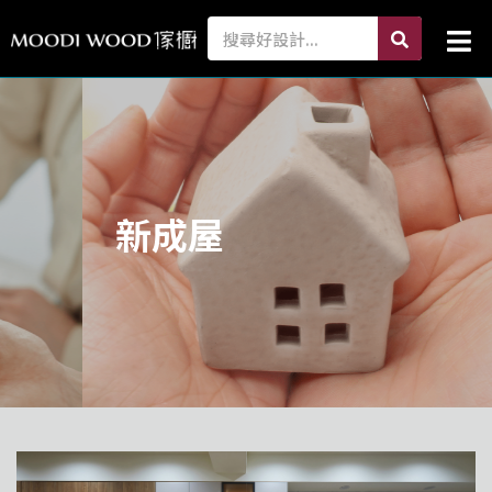
跳
search
Search
Mai
至
Me
主
要
內
容
新成屋