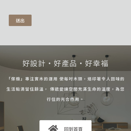
送出
好設計・好產品・好幸福
「傢櫥」專注實木的運用 使每吋木頭，烙印著令人回味的
生活點滴留住餘溫， 傳遞愛讓空間充滿生命的溫度，為您
行住的光合作用。
回到首頁