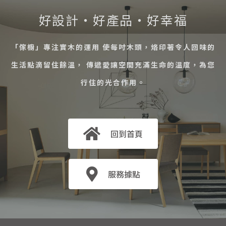
好設計・好產品・好幸福
「傢櫥」專注實木的運用 使每吋木頭，烙印著令人回味的
生活點滴留住餘溫， 傳遞愛讓空間充滿生命的溫度，為您
行住的光合作用。
回到首頁
服務據點