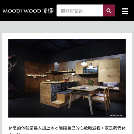
跳
search
Search
Mai
至
Me
主
要
內
容
休息的休就是要人加上木才能讓自己的心放鬆滋養，家是我們休