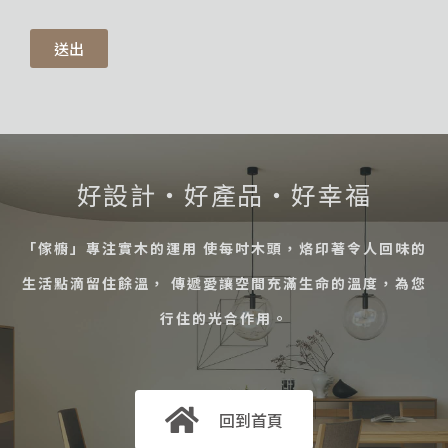
送出
好設計・好產品・好幸福
「傢櫥」專注實木的運用 使每吋木頭，烙印著令人回味的
生活點滴留住餘溫， 傳遞愛讓空間充滿生命的溫度，為您
行住的光合作用。
回到首頁