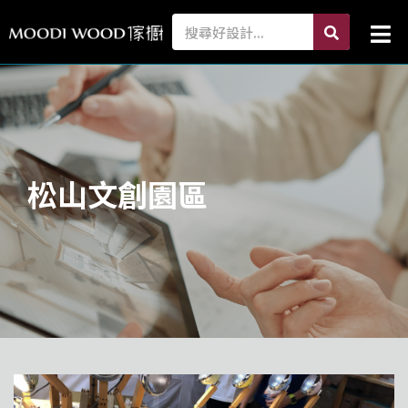
跳
search
Search
Mai
至
Me
主
要
內
容
松山文創園區