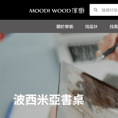
跳
Search
Search
至
主
關於傢櫥
找設計
找風
要
內
容
波西米亞書桌