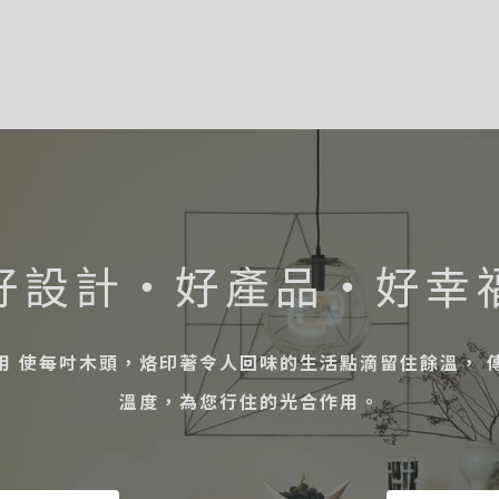
好設計・好產品・好幸
用 使每吋木頭，烙印著令人回味的生活點滴留住餘溫， 
溫度，為您行住的光合作用。