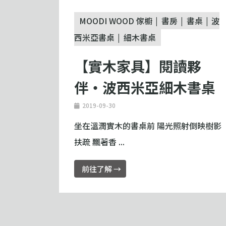
MOODI WOOD 傢櫥
書房
書桌
波
西米亞書桌
細木書桌
【實木家具】閱讀夥
伴‧波西米亞細木書桌
2019-09-30
坐在溫潤實木的書桌前 陽光照射倒映樹影
扶疏 飄著香 ...
前往了解 →