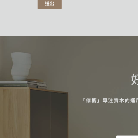
送出
「傢櫥」專注實木的運