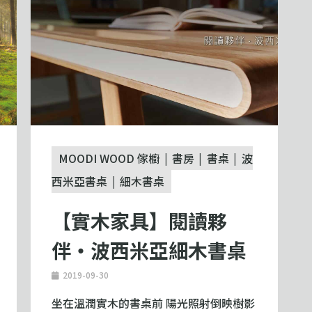
MOODI WOOD 傢櫥
書房
書桌
波
西米亞書桌
細木書桌
【實木家具】閱讀夥
伴‧波西米亞細木書桌
2019-09-30
坐在溫潤實木的書桌前 陽光照射倒映樹影