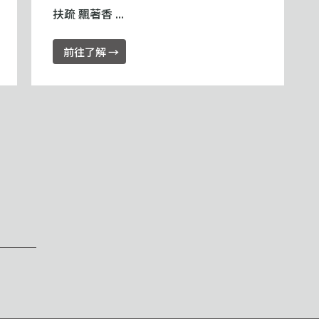
扶疏 飄著香 ...
前往了解 →