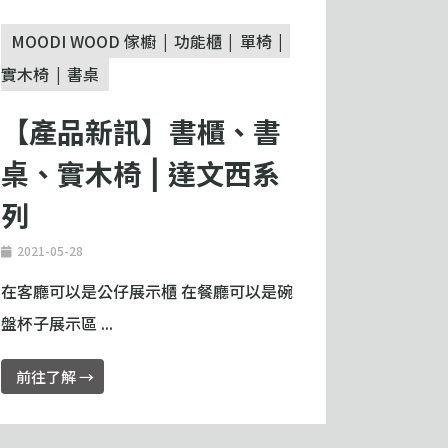
MOODI WOOD 傢櫥
功能櫃
單椅
實木椅
書桌
【產品新訊】書櫃、書
桌、實木椅 ⎮ 達文西系
列
2021-05-28
在客廳可以是公仔展示櫃 在餐廳可以是碗
盤杯子展示區 ...
前往了解 →