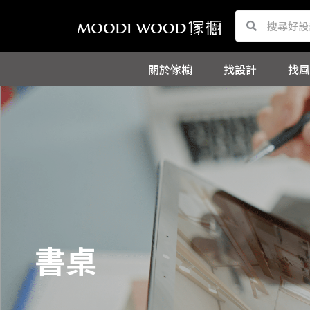
跳
Search
Search
至
主
關於傢櫥
找設計
找風
要
內
容
書桌