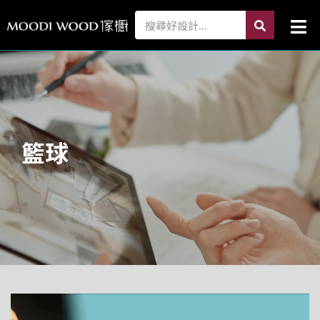
跳
search
Search
Mai
至
Me
主
要
內
容
籃球