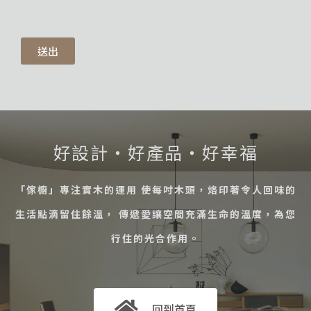
送出
好設計・好產品・好幸福
「傢櫥」專注實木的運用 使每吋木頭，烙印著令人回味的
生活點滴留住餘溫， 傳遞愛讓空間充滿生命的溫度，為您
行住的光合作用。
回到首頁