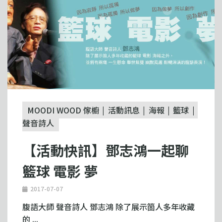
MOODI WOOD 傢櫥
活動訊息
海報
籃球
聲音詩人
【活動快訊】鄧志鴻一起聊
籃球 電影 夢
2017-07-07
腹語大師 聲音詩人 鄧志鴻 除了展示箇人多年收藏
的 ...