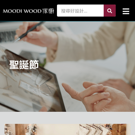
跳
search
Search
Mai
至
Me
主
要
內
容
聖誕節