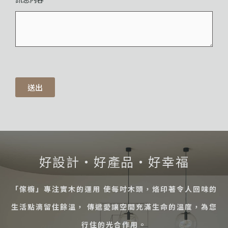
送出
好設計・好產品・好幸福
「傢櫥」專注實木的運用 使每吋木頭，烙印著令人回味的
生活點滴留住餘溫， 傳遞愛讓空間充滿生命的溫度，為您
行住的光合作用。