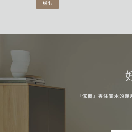
送出
「傢櫥」專注實木的運