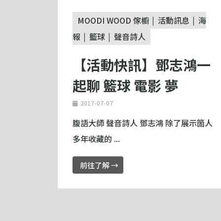
MOODI WOOD 傢櫥
活動訊息
海
報
籃球
聲音詩人
【活動快訊】鄧志鴻一
起聊 籃球 電影 夢
2017-07-07
腹語大師 聲音詩人 鄧志鴻 除了展示箇人
多年收藏的 ...
前往了解 →