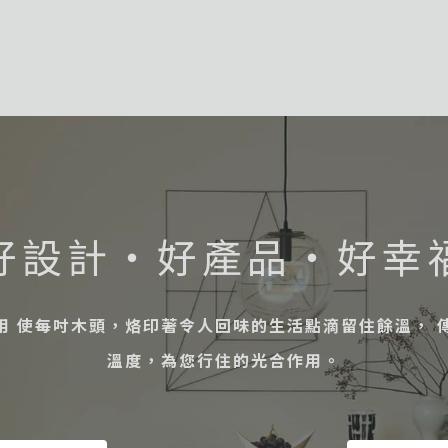
好設計・好產品・好幸
用 使每吋木頭，烙印著令人回味的生活點滴留住餘溫， 
溫度，為您行住的光合作用。