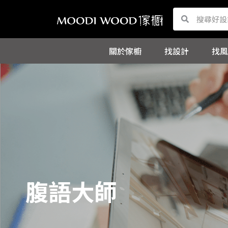
跳
Search
Search
至
主
關於傢櫥
找設計
找風
要
內
容
師