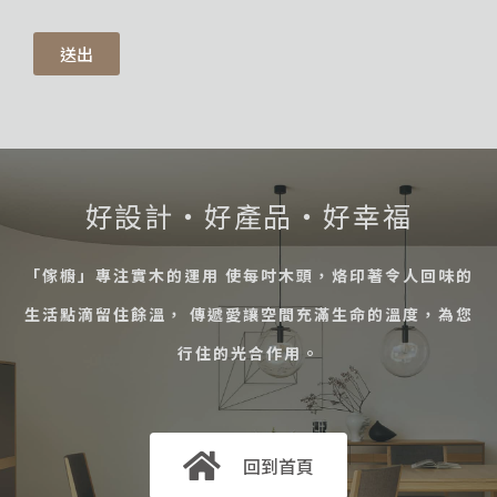
送出
好設計・好產品・好幸福
「傢櫥」專注實木的運用 使每吋木頭，烙印著令人回味的
生活點滴留住餘溫， 傳遞愛讓空間充滿生命的溫度，為您
行住的光合作用。
回到首頁