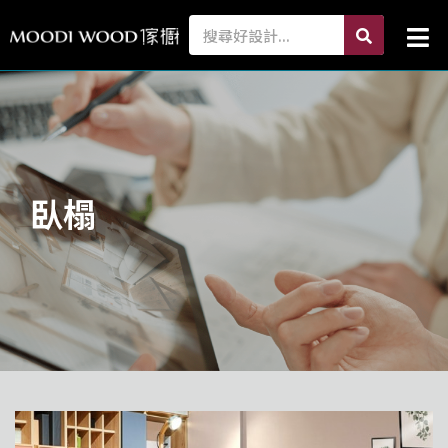
跳
search
Search
Mai
至
Me
主
要
內
容
臥榻