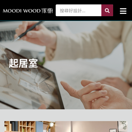
跳
search
Search
Mai
至
Me
主
要
內
容
起居室