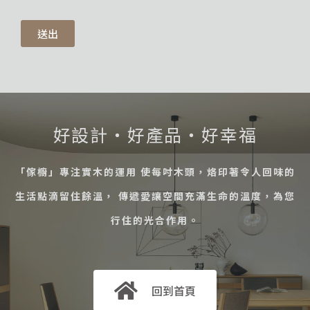
送出
好設計・好產品・好幸福
「傢櫥」專注實木的運用 使每吋木頭，烙印著令人回味的
生活點滴留住餘溫， 傳遞愛讓空間充滿生命的溫度，為您
行住的光合作用。
回到首頁