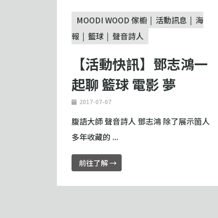
MOODI WOOD 傢櫥
活動訊息
海
報
籃球
聲音詩人
【活動快訊】鄧志鴻一
起聊 籃球 電影 夢
2017-07-07
腹語大師 聲音詩人 鄧志鴻 除了展示箇人
多年收藏的 ...
前往了解 →