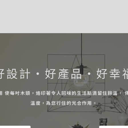
好設計・好產品・好幸
用 使每吋木頭，烙印著令人回味的生活點滴留住餘溫， 
溫度，為您行住的光合作用。