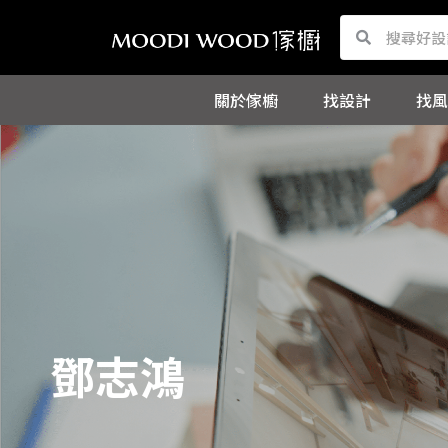
跳
Search
Search
至
主
關於傢櫥
找設計
找風
要
內
容
鄧志鴻