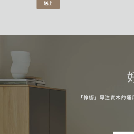
送出
「傢櫥」專注實木的運