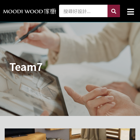
跳
search
Search
Mai
至
Me
主
要
內
容
Team7