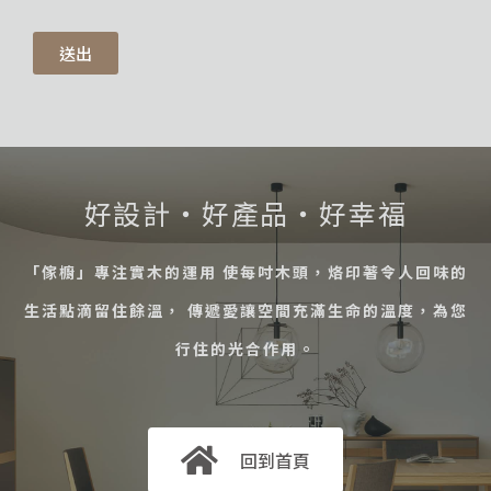
送出
好設計・好產品・好幸福
「傢櫥」專注實木的運用 使每吋木頭，烙印著令人回味的
生活點滴留住餘溫， 傳遞愛讓空間充滿生命的溫度，為您
行住的光合作用。
回到首頁