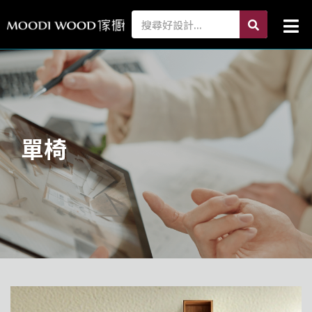
跳
search
Search
Mai
至
Me
主
要
內
容
單椅