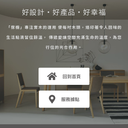
好設計・好產品・好幸福
「傢櫥」專注實木的運用 使每吋木頭，烙印著令人回味的
生活點滴留住餘溫， 傳遞愛讓空間充滿生命的溫度，為您
行住的光合作用。
回到首頁
服務據點