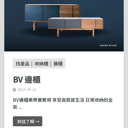
找產品
收納櫃
邊櫃
BV 邊櫃
2022-09-13
BV邊櫃美學兼實用 享受高質感生活 日常收納的全
新 ...
前往了解 →