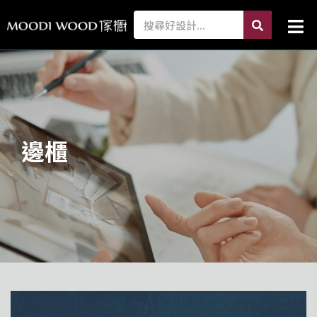
跳
search
Search
Mai
至
Me
主
要
內
容
邊櫃