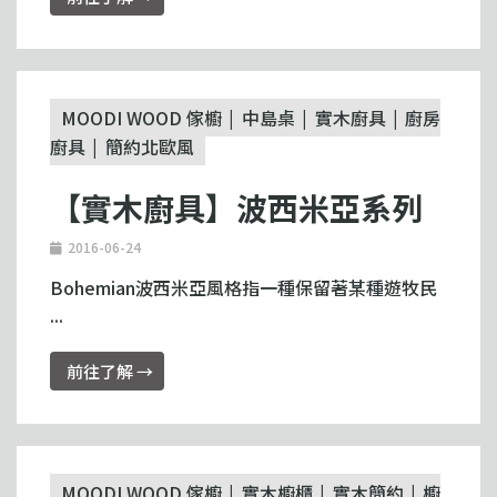
MOODI WOOD 傢櫥
中島桌
實木廚具
廚房
廚具
簡約北歐風
【實木廚具】波西米亞系列
2016-06-24
Bohemian波西米亞風格指一種保留著某種遊牧民
...
前往了解 →
MOODI WOOD 傢櫥
實木櫥櫃
實木簡約
櫥