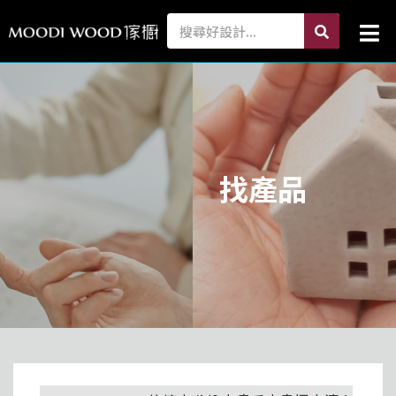
跳
search
Search
Mai
至
Me
主
要
內
容
找產品