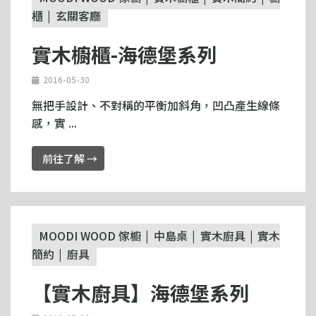
櫃
玄關客廳
實木櫥櫃-海德堡系列
2016-05-30
無把手設計、不對稱的平衡加斜角，凹凸產生線條
感，實 ...
前往了解 →
MOODI WOOD 傢櫥
中島桌
實木廚具
實木
簡約
廚具
【實木廚具】海德堡系列