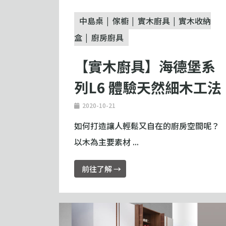
中島桌
傢櫥
實木廚具
實木收納
盒
廚房廚具
【實木廚具】海德堡系
列L6 體驗天然細木工法
2020-10-21
如何打造讓人輕鬆又自在的廚房空間呢？
以木為主要素材 ...
前往了解 →