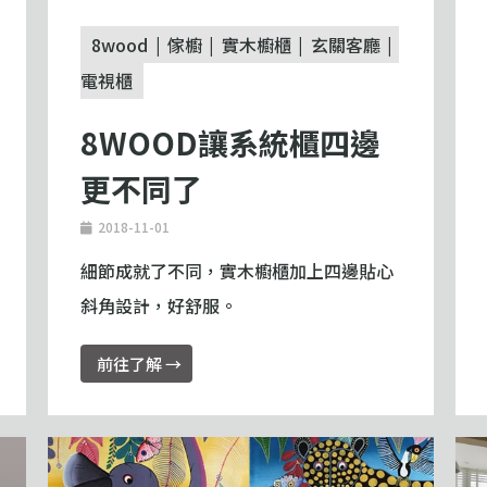
8wood
傢櫥
實木櫥櫃
玄關客廳
電視櫃
8WOOD讓系統櫃四邊
更不同了
2018-11-01
細節成就了不同，實木櫥櫃加上四邊貼心
斜角設計，好舒服。
前往了解 →