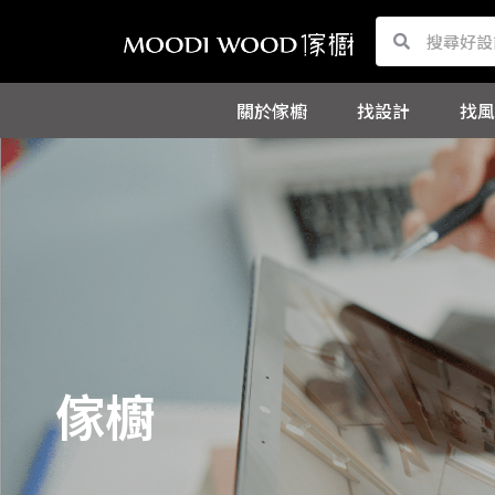
跳
Search
Search
至
主
關於傢櫥
找設計
找風
要
內
容
傢櫥